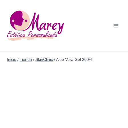
Saltar
al
contenido
Inicio
/
Tienda
/
SkinClinic
/
Aloe Vera Gel 200%